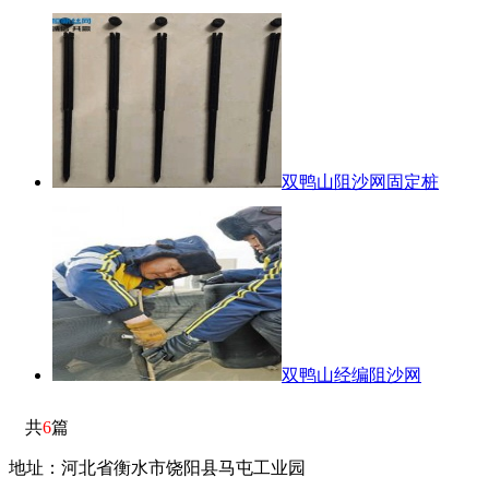
双鸭山阻沙网固定桩
双鸭山经编阻沙网
共
6
篇
地址：河北省衡水市饶阳县马屯工业园