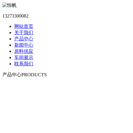
13273300082
网站首页
关于我们
产品中心
新闻中心
原料供应
车间展示
联系我们
产品中心
PRODUCTS
双鸭山柔性防风抑尘网系列
双鸭山聚酯纤维防风抑尘网
双鸭山覆盖防尘网
双鸭山防雹网系列
双鸭山防鸟网系列
双鸭山阻沙网及安装配件
双鸭山渔业用网
双鸭山体育用网