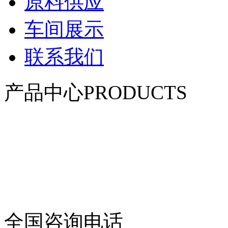
原料供应
车间展示
联系我们
产品中心
PRODUCTS
双鸭山柔性防风抑尘网系列
双鸭山聚酯纤维防风抑尘网
双鸭山覆盖防尘网
双鸭山防雹网系列
双鸭山防鸟网系列
双鸭山阻沙网及安装配件
双鸭山渔业用网
双鸭山体育用网
全国咨询电话