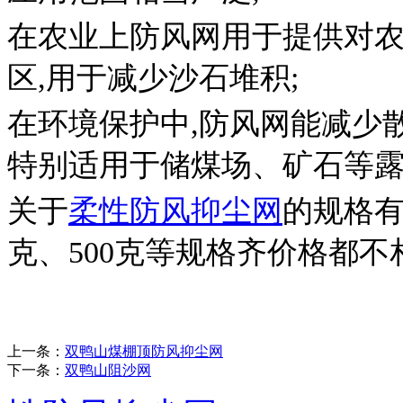
在农业上防风网用于提供对农
区,用于减少沙石堆积;
在环境保护中,防风网能减少
特别适用于储煤场、矿石等露
关于
柔性防风抑尘网
的规格有
克、500克等规格齐价格都不
上一条：
双鸭山煤棚顶防风抑尘网
下一条：
双鸭山阻沙网