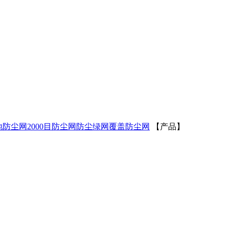
地防尘网
2000目防尘网
防尘绿网
覆盖防尘网
【产品】