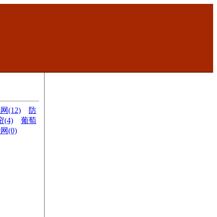
(12)
防
(4)
葡萄
(0)