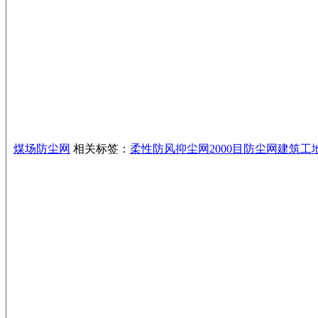
煤场防尘网
相关标签：
柔性防风抑尘网
2000目防尘网
建筑工