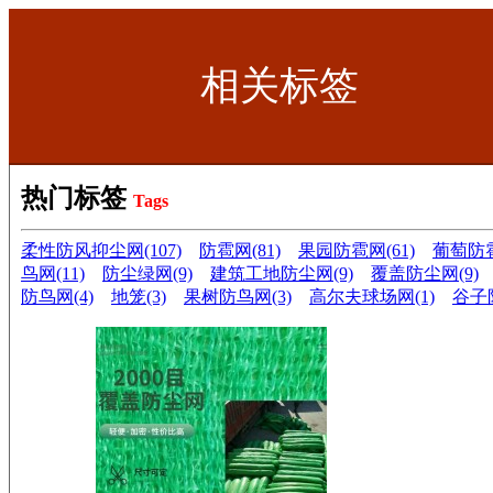
相关标签
热门标签
Tags
柔性防风抑尘网(107)
防雹网(81)
果园防雹网(61)
葡萄防雹
鸟网(11)
防尘绿网(9)
建筑工地防尘网(9)
覆盖防尘网(9)
防鸟网(4)
地笼(3)
果树防鸟网(3)
高尔夫球场网(1)
谷子防