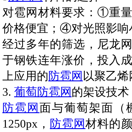
对雹网材料要求：①重
价格便宜；④对光照影响
经过多年的筛选，尼龙
于钢铁连年涨价，投入
上应用的
防雹网
以聚乙烯
3.
葡萄
防雹网
的架设技术
防雹网
面与葡萄架面（
1250px
，
防雹网
材料的