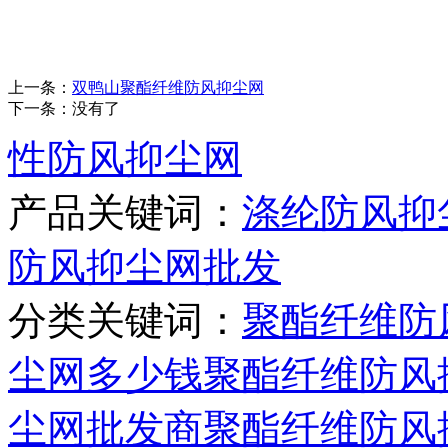
上一条：
双鸭山聚酯纤维防风抑尘网
下一条：没有了
性防风抑尘网
产品关键词：
涤纶防风抑
防风抑尘网批发
分类关键词：
聚酯纤维防
尘网多少钱
聚酯纤维防风
尘网批发商
聚酯纤维防风