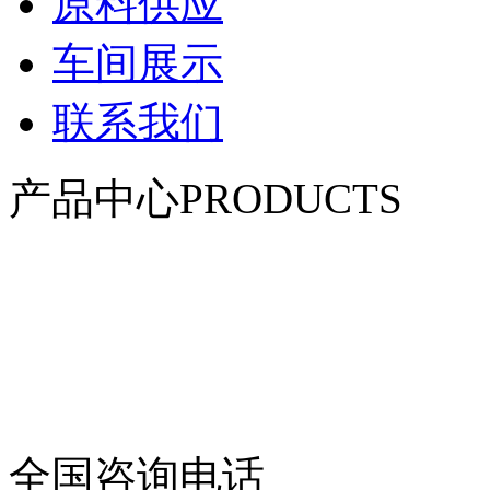
原料供应
车间展示
联系我们
产品中心
PRODUCTS
双鸭山柔性防风抑尘网系列
双鸭山聚酯纤维防风抑尘网
双鸭山覆盖防尘网
双鸭山防雹网系列
双鸭山防鸟网系列
双鸭山阻沙网及安装配件
双鸭山渔业用网
双鸭山体育用网
全国咨询电话